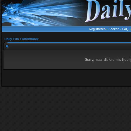
Registreren
•
Zoeken
•
FAQ
Daily Fun Forumindex
Sorry, maar dit forum is tijde