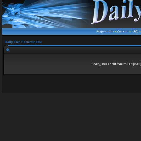
Registreren
•
Zoeken
•
FAQ
Daily Fun Forumindex
Sorry, maar dit forum is tijde