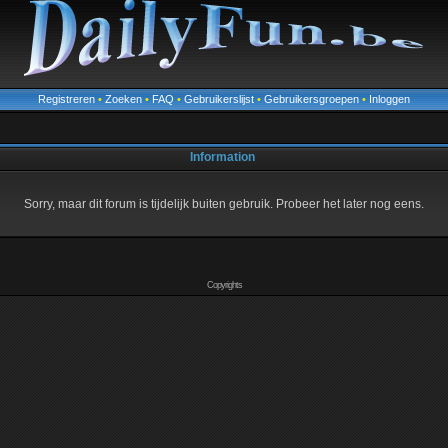
Registreren
•
Zoeken
•
FAQ
•
Gebruikerslijst
•
Gebruikersgroepen
•
Inloggen
Information
Sorry, maar dit forum is tijdelijk buiten gebruik. Probeer het later nog eens.
Copyrights