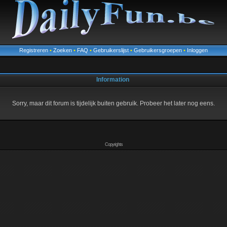
Registreren
•
Zoeken
•
FAQ
•
Gebruikerslijst
•
Gebruikersgroepen
•
Inloggen
Information
Sorry, maar dit forum is tijdelijk buiten gebruik. Probeer het later nog eens.
Copyrights