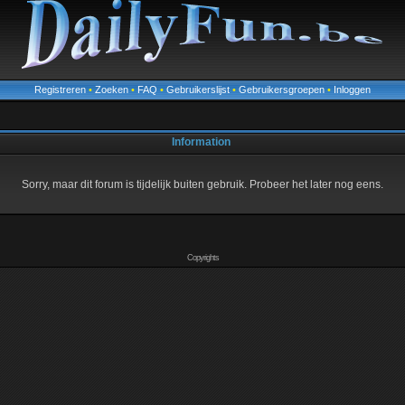
Registreren
•
Zoeken
•
FAQ
•
Gebruikerslijst
•
Gebruikersgroepen
•
Inloggen
Information
Sorry, maar dit forum is tijdelijk buiten gebruik. Probeer het later nog eens.
Copyrights