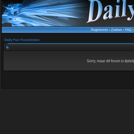
Registreren
•
Zoeken
•
FAQ
Daily Fun Forumindex
Sorry, maar dit forum is tijde