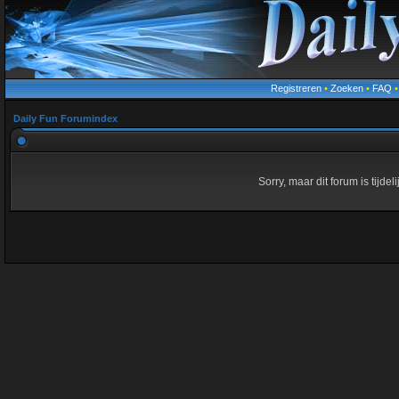
Registreren
•
Zoeken
•
FAQ
Daily Fun Forumindex
Sorry, maar dit forum is tijde