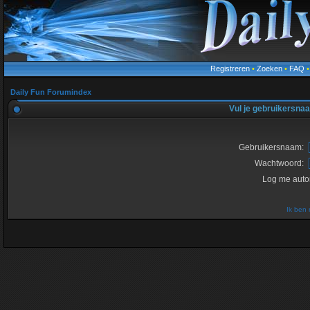
Registreren
•
Zoeken
•
FAQ
Daily Fun Forumindex
Vul je gebruikersna
Gebruikersnaam:
Wachtwoord:
Log me autom
Ik ben