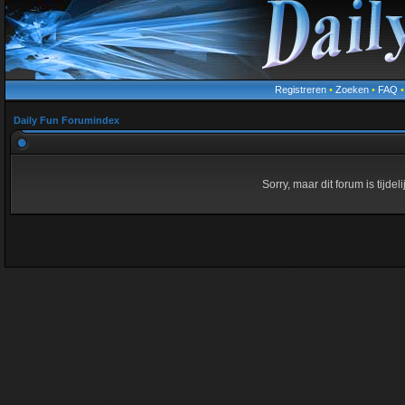
Registreren
•
Zoeken
•
FAQ
Daily Fun Forumindex
Sorry, maar dit forum is tijde