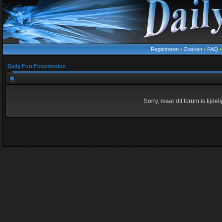
Registreren
•
Zoeken
•
FAQ
Daily Fun Forumindex
Sorry, maar dit forum is tijde