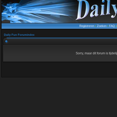
Registreren
•
Zoeken
•
FAQ
Daily Fun Forumindex
Sorry, maar dit forum is tijde