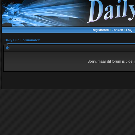
Registreren
•
Zoeken
•
FAQ
Daily Fun Forumindex
Sorry, maar dit forum is tijde