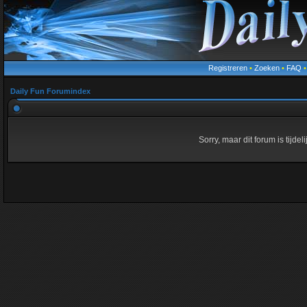
Registreren
•
Zoeken
•
FAQ
Daily Fun Forumindex
Sorry, maar dit forum is tijde