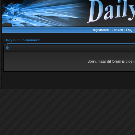
Registreren
•
Zoeken
•
FAQ
Daily Fun Forumindex
Sorry, maar dit forum is tijde