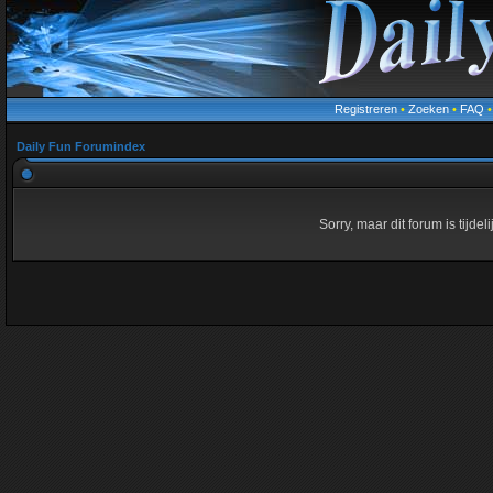
Registreren
•
Zoeken
•
FAQ
Daily Fun Forumindex
Sorry, maar dit forum is tijde